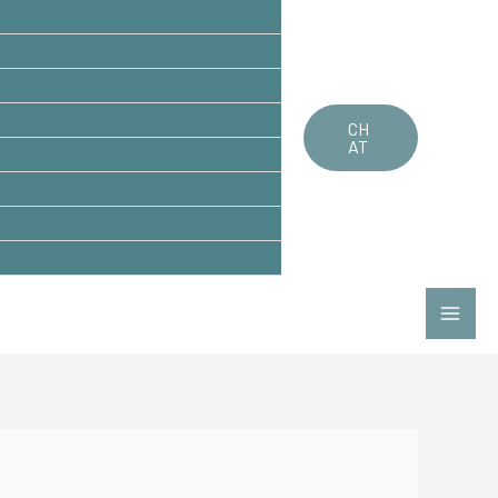
CH
AT