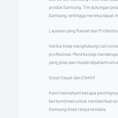
produk Samsung. Tim dukungan pel
Samsung, sehingga mereka dapat me
Layanan yang Ramah dan Profesion
Ketika Anda menghubungi call cent
profesional. Mereka siap mendeng
yang jelas dan mudah dipahami un
Solusi Cepat dan Efektif
Kami memahami betapa pentingnya me
berkomitmen untuk memberikan solu
Samsung Anda tanpa kendala.