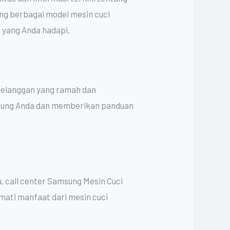
g berbagai model mesin cuci
 yang Anda hadapi.
 pelanggan yang ramah dan
msung Anda dan memberikan panduan
, call center Samsung Mesin Cuci
ati manfaat dari mesin cuci