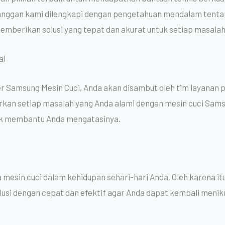
anggan kami dilengkapi dengan pengetahuan mendalam tentan
mberikan solusi yang tepat dan akurat untuk setiap masalah
al
er Samsung Mesin Cuci, Anda akan disambut oleh tim layanan
arkan setiap masalah yang Anda alami dengan mesin cuci Sa
tuk membantu Anda mengatasinya.
sin cuci dalam kehidupan sehari-hari Anda. Oleh karena itu
si dengan cepat dan efektif agar Anda dapat kembali menikm