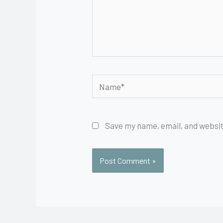
Name*
Save my name, email, and websit