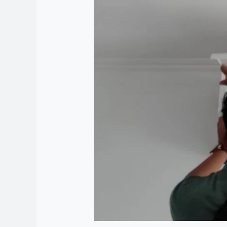
Service
AC
Pusat
Jaya
Teknik
April
2024