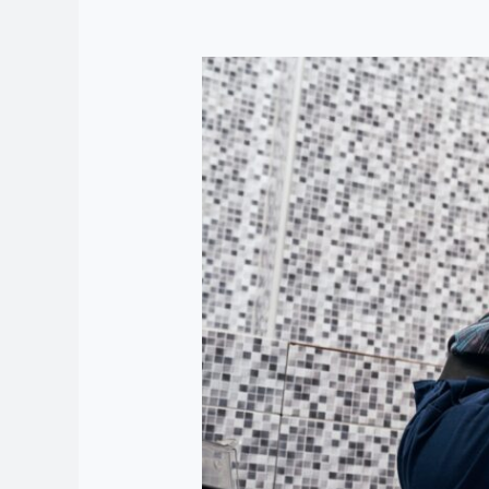
Harga
Service
Mesin
Cuci
April
2024