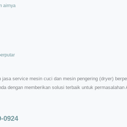
n airnya
berputar
asa service mesin cuci dan mesin pengering (dryer) berpe
a dengan memberikan solusi terbaik untuk permasalahan Al
-0924