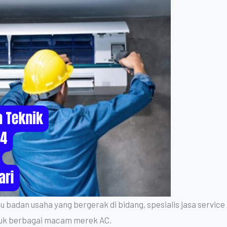
badan usaha yang bergerak di bidang, spesialis jasa service
tuk berbagai macam merek AC.