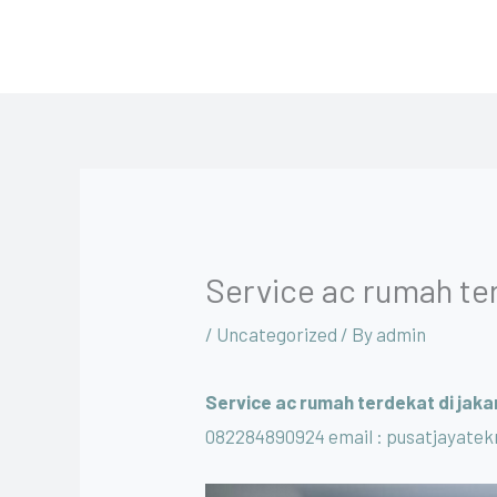
Skip
to
content
Service ac rumah ter
/
Uncategorized
/ By
admin
Service ac rumah terdekat di jaka
082284890924 email : pusatjayate