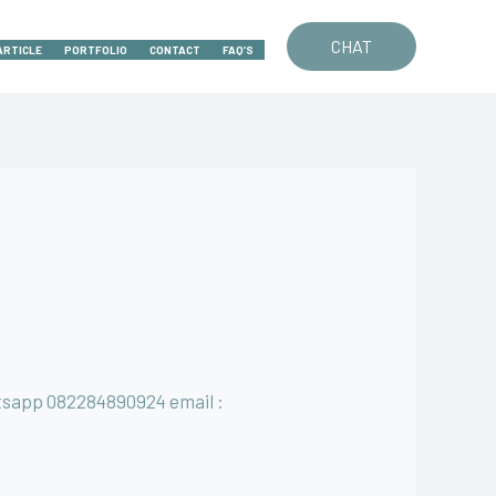
CHAT
ARTICLE
PORTFOLIO
CONTACT
FAQ’S
atsapp 082284890924 email :