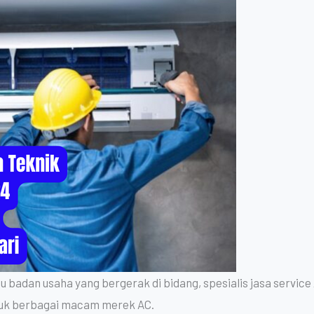
badan usaha yang bergerak di bidang, spesialis jasa service
tuk berbagai macam merek AC.