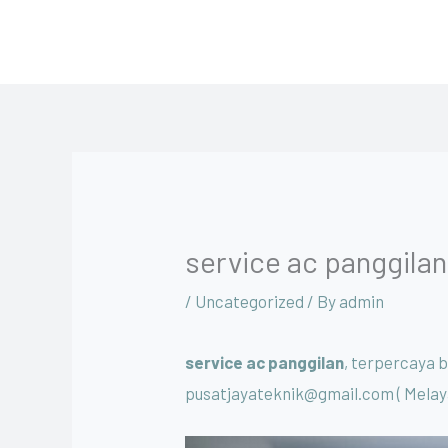
Skip
to
content
service ac panggilan
/
Uncategorized
/ By
admin
service ac panggilan
, terpercaya 
pusatjayateknik@gmail.com ( Mel