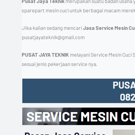
Pusat Jaya Teknik
merupakan suatu badan usaha ya
sparepart mesin cuci untuk berbagai macam merek
Jika kalian sedang mencari
Jasa Service Mesin Cu
pusatjayateknik@gmail.com
PUSAT JAYA TEKNIK
melayani Service Mesin Cuci 
sesuai jenis pekerjaan service nya.