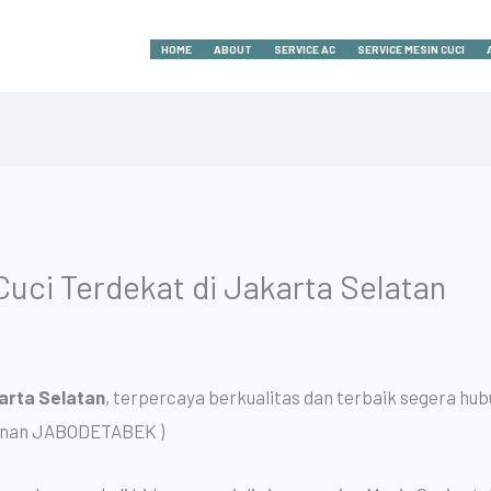
HOME
ABOUT
SERVICE AC
SERVICE MESIN CUCI
Cuci Terdekat di Jakarta Selatan
arta
Selatan
, terpercaya berkualitas dan terbaik segera h
yanan JABODETABEK )