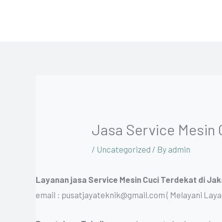
Skip
to
content
Jasa Service Mesin 
/
Uncategorized
/ By
admin
Layanan jasa Service Mesin Cuci Terdekat di Jak
email : pusatjayateknik@gmail.com ( Melayani La